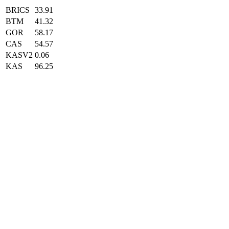
BRICS
33.91
BTM
41.32
GOR
58.17
CAS
54.57
KASV2
0.06
KAS
96.25